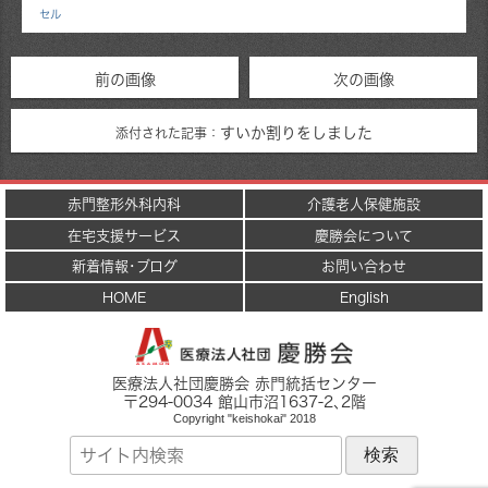
セル
前の画像
次の画像
すいか割りをしました
添付された記事：
赤門整形外科内科
介護老人保健施設
在宅支援サービス
慶勝会について
新着情報･ブログ
お問い合わせ
HOME
English
医療法人社団慶勝会 赤門統括センター
〒
294-0034
館山市
沼1637-2
､2階
Copyright "keishokai" 2018
サ
イ
ト
内