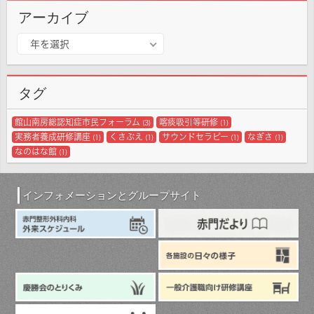
アーカイブ
ア
年を選択
ー
カ
イ
タグ
ブ
館山南房総認知症市民フォーラム
喀痰吸引等研修
(3)
(1)
実務者養成研修講座
くさぶえ
サウンドセラピー
なぎさ
(1)
(1)
(1)
(1)
なのはな館
(1)
インフォメーションとグループサイト