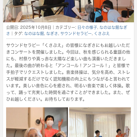
公開日:
2025年10月8日
｜カテゴリー:
日々の様子
,
なのはな館なぎ
さ
｜タグ:
なのはな館
,
なぎさ
,
サウンドセラピー
,
くさぶえ
サウンドセラピー「くさぶえ」の皆様になぎさにもお越しいただ
きコンサートを開催しました。今回は、秋を感じられる童謡の他
にも、村祭りや真っ赤な太陽など楽しい曲も演奏いただきまし
た。最後の曲が終わると「アンコール！アンコール！」と皆様で
手拍子でリクエストしました。音楽体操は、気分を高め、ストレ
スが軽減するだけでなく認知機能の向上にもつながると言われて
います。美しい音色に心を癒され、明るい音楽で楽しく体操。歌
って、踊って充実した時間を過ごすことができました。また、ぜ
ひお越しください。お待ちしております。