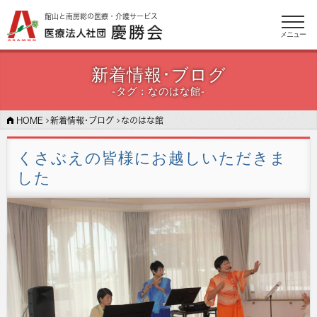
館山と南房総の医療・介護サービス
メニュー
新着情報･ブログ
-
タグ：
なのはな館-
HOME
新着情報･ブログ
なのはな館
くさぶえの皆様にお越しいただきま
した