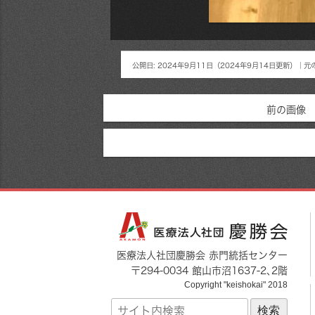
公開日:
2024年9月11日
（
2024年9月14日
更新）
｜元
前の画像
医療法人社団慶勝会 赤門統括センター
〒
294-0034
館山市
沼1637-2
､2階
Copyright "keishokai" 2018
サ
イ