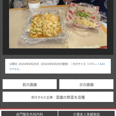
公開日:
2024年9月29日
（
2024年9月29日
更新）
｜元のサイズ:
1076 × 1440
ピクセル
前の画像
次の画像
菜園の野菜を収穫
添付された記事：
赤門整形外科内科
介護老人保健施設