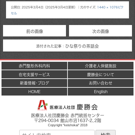
公開日:
2025年3月4日
（
2025年3月4日
更新）
｜元のサイズ:
1440 × 1076ピク
セル
前の画像
次の画像
ひな祭りの茶話会
添付された記事：
赤門整形外科内科
介護老人保健施設
在宅支援サービス
慶勝会について
新着情報･ブログ
お問い合わせ
HOME
English
医療法人社団慶勝会 赤門統括センター
〒
294-0034
館山市
沼1637-2
､2階
Copyright "keishokai" 2018
サ