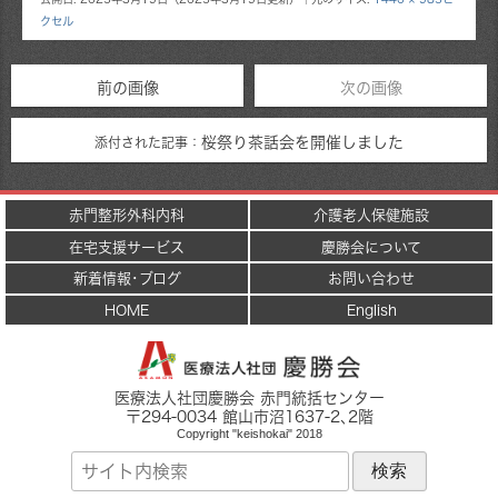
クセル
前の画像
次の画像
桜祭り茶話会を開催しました
添付された記事：
赤門整形外科内科
介護老人保健施設
在宅支援サービス
慶勝会について
新着情報･ブログ
お問い合わせ
HOME
English
医療法人社団慶勝会 赤門統括センター
〒
294-0034
館山市
沼1637-2
､2階
Copyright "keishokai" 2018
サ
イ
ト