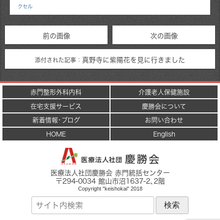
クセル
前の画像
次の画像
真野寺に紫陽花を見に行きました
添付された記事：
赤門整形外科内科
介護老人保健施設
在宅支援サービス
慶勝会について
新着情報･ブログ
お問い合わせ
HOME
English
医療法人社団慶勝会 赤門統括センター
〒
294-0034
館山市
沼1637-2
､2階
Copyright "keishokai" 2018
サ
イ
ト
内