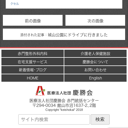
クセル
前の画像
次の画像
城山公園にドライブに行きました
添付された記事：
赤門整形外科内科
介護老人保健施設
在宅支援サービス
慶勝会について
新着情報･ブログ
お問い合わせ
HOME
English
医療法人社団慶勝会 赤門統括センター
〒
294-0034
館山市
沼1637-2
､2階
Copyright "keishokai" 2018
サ
イ
ト
内