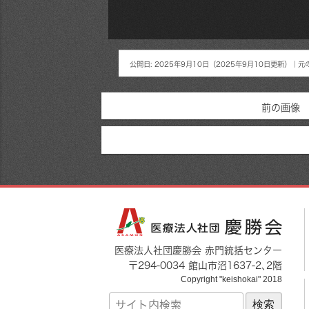
公開日:
2025年9月10日
（
2025年9月10日
更新）
｜元
前の画像
医療法人社団慶勝会 赤門統括センター
〒
294-0034
館山市
沼1637-2
､2階
Copyright "keishokai" 2018
サ
イ