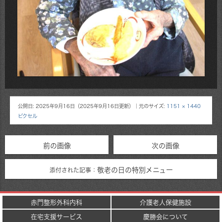
公開日:
2025年9月16日
（
2025年9月16日
更新）
｜元のサイズ:
1151 × 1440
ピクセル
前の画像
次の画像
敬老の日の特別メニュー
添付された記事：
赤門整形外科内科
介護老人保健施設
在宅支援サービス
慶勝会について