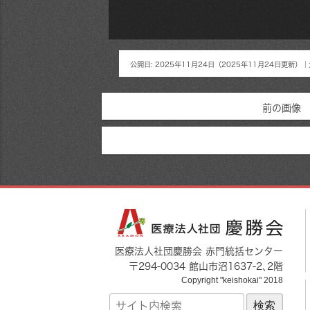
公開日:
2025年11月24日
（
2025年11月24日
更新）
｜
前の画像
医療法人社団慶勝会 赤門統括センター
〒
294-0034
館山市
沼1637-2
､2階
Copyright "keishokai" 2018
サ
イ