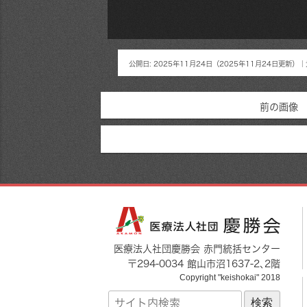
公開日:
2025年11月24日
（
2025年11月24日
更新）
｜
前の画像
医療法人社団慶勝会 赤門統括センター
〒
294-0034
館山市
沼1637-2
､2階
Copyright "keishokai" 2018
サ
イ