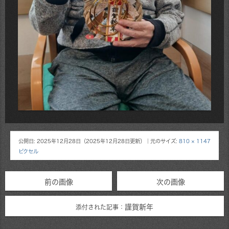
公開日:
2025年12月28日
（
2025年12月28日
更新）
｜元のサイズ:
810 × 1147
ピクセル
前の画像
次の画像
謹賀新年
添付された記事：