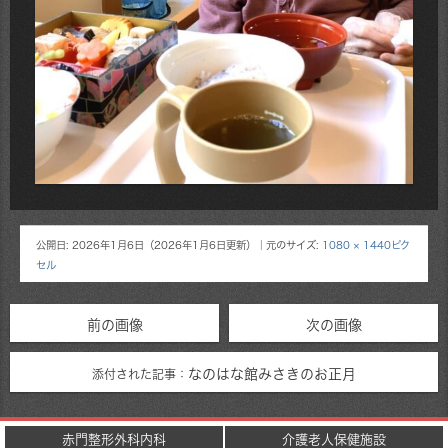
公開日:
2026年1月6日
（
2026年1月6日
更新）
｜元のサイズ:
1080 × 1440ピク
セル
前の画像
次の画像
なのはな館みさきのお正月
添付された記事：
赤門整形外科内科
介護老人保健施設