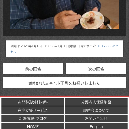
公開日:
2026年1月16日
（
2026年1月16日
更新）
｜元のサイズ:
810 × 898ピク
セル
前の画像
次の画像
小正月をお祝いしました
添付された記事：
赤門整形外科内科
介護老人保健施設
在宅支援サービス
慶勝会について
新着情報･ブログ
お問い合わせ
HOME
English