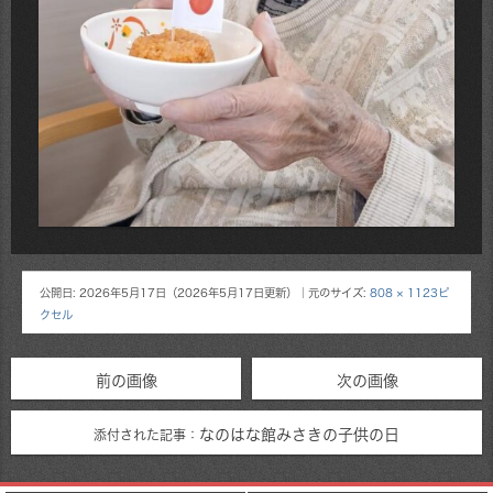
公開日:
2026年5月17日
（
2026年5月17日
更新）
｜元のサイズ:
808 × 1123ピ
クセル
前の画像
次の画像
なのはな館みさきの子供の日
添付された記事：