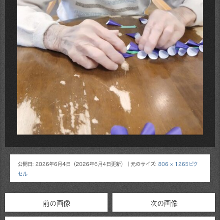
公開日:
2026年6月4日
（
2026年6月4日
更新）
｜元のサイズ:
806 × 1265ピク
セル
前の画像
次の画像