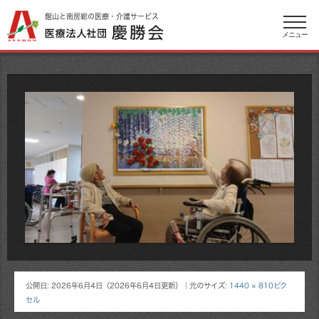
館山と南房総の医療・介護サービス
メニュー
公開日:
2026年6月4日
（
2026年6月4日
更新）
｜元のサイズ:
1440 × 810ピク
セル