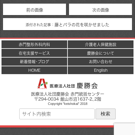
前の画像
次の画像
藤とバラの花を咲かせました
添付された記事：
赤門整形外科内科
介護老人保健施設
在宅支援サービス
慶勝会について
新着情報･ブログ
お問い合わせ
HOME
English
医療法人社団慶勝会 赤門統括センター
〒
294-0034
館山市
沼1637-2
､2階
Copyright "keishokai" 2018
サ
イ
ト
内
検
索