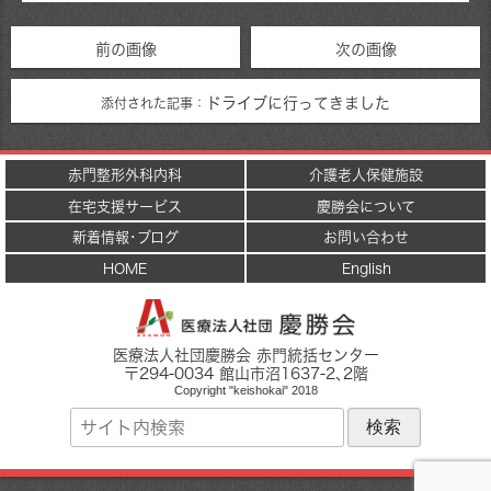
前の画像
次の画像
ドライブに行ってきました
添付された記事：
赤門整形外科内科
介護老人保健施設
在宅支援サービス
慶勝会について
新着情報･ブログ
お問い合わせ
HOME
English
医療法人社団慶勝会 赤門統括センター
〒
294-0034
館山市
沼1637-2
､2階
Copyright "keishokai" 2018
サ
イ
ト
内
検
索