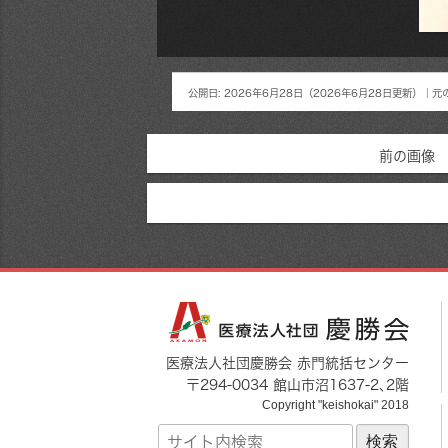
公開日:
2026年6月28日
（
2026年6月28日
更新）
｜元
前の画像
医療法人社団慶勝会 赤門統括センター
〒
294-0034
館山市
沼1637-2
､2階
Copyright "keishokai" 2018
サ
イ