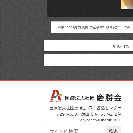
公開日:
2026年7月3日
（
2026年7月3日
更新）
｜元のサ
前の画像
医療法人社団慶勝会 赤門統括センター
〒
294-0034
館山市
沼1637-2
､2階
Copyright "keishokai" 2018
サ
イ