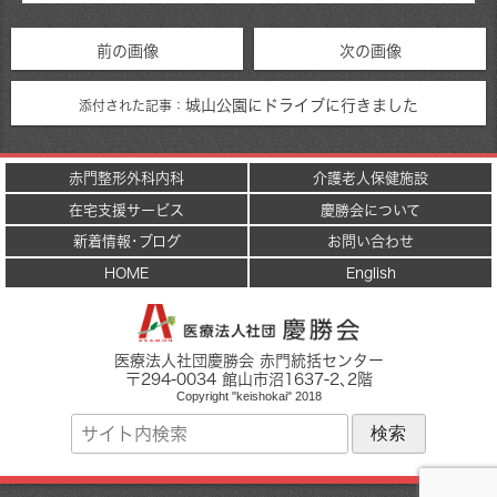
前の画像
次の画像
城山公園にドライブに行きました
添付された記事：
赤門整形外科内科
介護老人保健施設
在宅支援サービス
慶勝会について
新着情報･ブログ
お問い合わせ
HOME
English
医療法人社団慶勝会 赤門統括センター
〒
294-0034
館山市
沼1637-2
､2階
Copyright "keishokai" 2018
サ
イ
ト
内
検
索