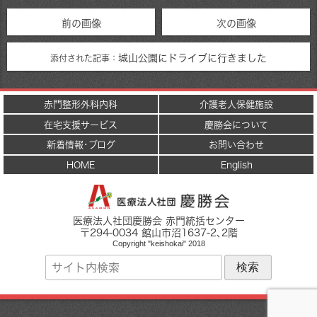
前の画像
次の画像
城山公園にドライブに行きました
添付された記事：
赤門整形外科内科
介護老人保健施設
在宅支援サービス
慶勝会について
新着情報･ブログ
お問い合わせ
HOME
English
医療法人社団慶勝会 赤門統括センター
〒
294-0034
館山市
沼1637-2
､2階
Copyright "keishokai" 2018
サ
イ
ト
内
検
索