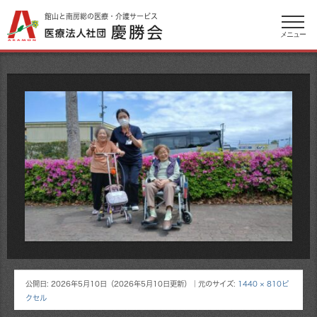
館山と南房総の医療・介護サービス
メニュー
公開日:
2026年5月10日
（
2026年5月10日
更新）
｜元のサイズ:
1440 × 810ピ
クセル