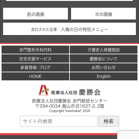
前の画像
次の画像
入梅の日の特別メニュー
添付された記事：
赤門整形外科内科
介護老人保健施設
在宅支援サービス
慶勝会について
新着情報･ブログ
お問い合わせ
HOME
English
医療法人社団慶勝会 赤門統括センター
〒
294-0034
館山市
沼1637-2
､2階
Copyright "keishokai" 2018
サ
イ
ト
内
検
索