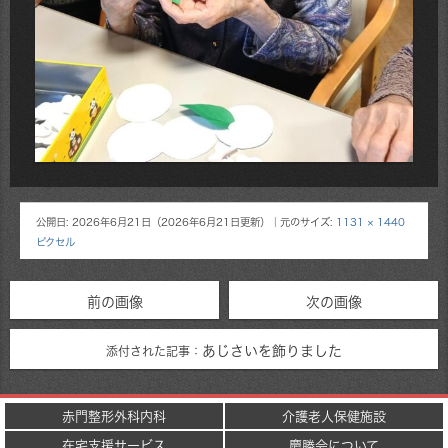
公開日:
2026年6月21日
（
2026年6月21日
更新）
｜元のサイズ:
1131 × 1440
ピクセル
前の画像
次の画像
あじさいを飾りました
添付された記事：
赤門整形外科内科
介護老人保健施設
在宅支援サービス
慶勝会について