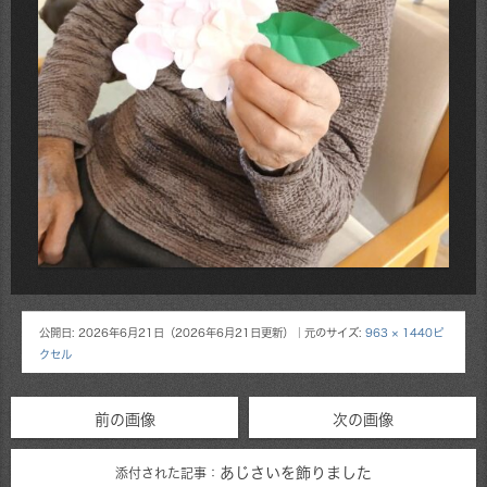
公開日:
2026年6月21日
（
2026年6月21日
更新）
｜元のサイズ:
963 × 1440ピ
クセル
前の画像
次の画像
あじさいを飾りました
添付された記事：