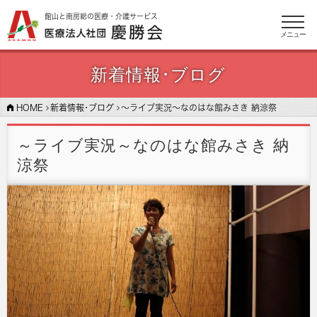
館山と南房総の医療・介護サービス
メニュー
新着情報･ブログ
HOME
新着情報･ブログ
～ライブ実況～なのはな館みさき 納涼祭
～ライブ実況～なのはな館みさき 納
涼祭