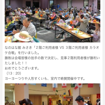
なのはな館 みさき「２階ご利用者様 VS ３階ご利用者様 カラオ
ケ合戦」を行いました。
勝敗は会場皆様の拍手の数で決定し、見事２階利用者様が勝利い
たしました！！
おめでとうございます。
（13：20）
ヨーヨーつりや人形すくいも、室内で絶賛開催中です。