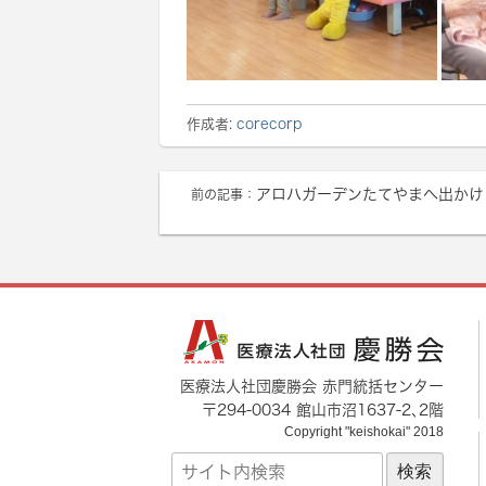
作成者:
corecorp
アロハガーデンたてやまへ出かけ
前の記事：
医療法人社団慶勝会 赤門統括センター
〒
294-0034
館山市
沼1637-2
､2階
Copyright "keishokai" 2018
サ
イ