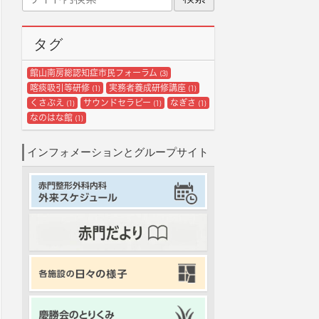
イ
ブ
ト
内
タグ
検
索
館山南房総認知症市民フォーラム
(3)
喀痰吸引等研修
実務者養成研修講座
(1)
(1)
くさぶえ
サウンドセラピー
なぎさ
(1)
(1)
(1)
なのはな館
(1)
インフォメーションとグループサイト