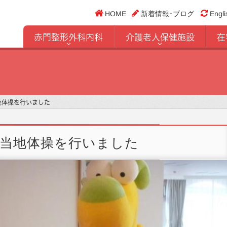
HOME
新着情報･ブログ
Engli
赤門整形外科内科
介護老人保健施設
在
地体操を行いました
当地体操を行いました