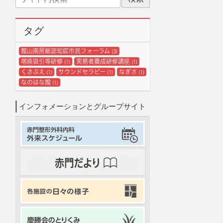
イ
ブ
ト
内
タグ
検
索
館山南房総認知症市民フォーラム
(3)
喀痰吸引等研修
実務者養成研修講座
(1)
(1)
くさぶえ
サウンドセラピー
なぎさ
(1)
(1)
(1)
なのはな館
(1)
インフォメーションとグループサイト