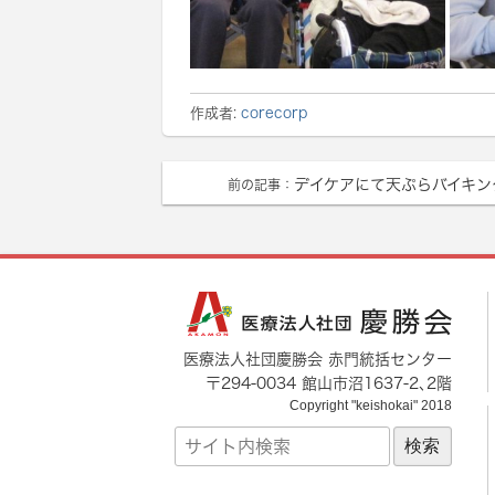
作成者:
corecorp
デイケアにて天ぷらバイキン
前の記事：
医療法人社団慶勝会 赤門統括センター
〒
294-0034
館山市
沼1637-2
､2階
Copyright "keishokai" 2018
サ
イ
ト
内
検