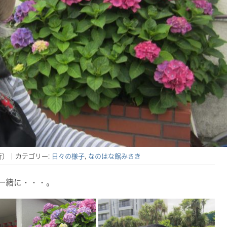
新）
｜カテゴリー:
日々の様子
,
なのはな館みさき
一緒に・・・。