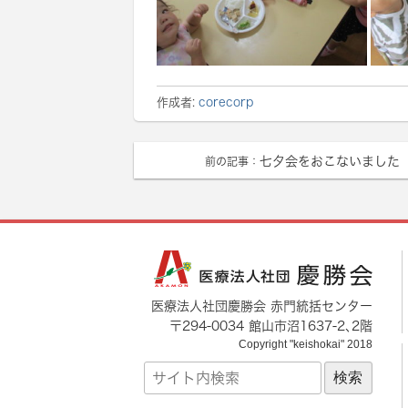
作成者:
corecorp
七夕会をおこないました
前の記事：
医療法人社団慶勝会 赤門統括センター
〒
294-0034
館山市
沼1637-2
､2階
Copyright "keishokai" 2018
サ
イ
ト
内