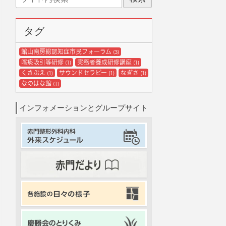
イ
ブ
ト
内
タグ
検
索
館山南房総認知症市民フォーラム
(3)
喀痰吸引等研修
実務者養成研修講座
(1)
(1)
くさぶえ
サウンドセラピー
なぎさ
(1)
(1)
(1)
なのはな館
(1)
インフォメーションとグループサイト