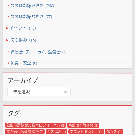
なのはな館みさき
(242)
なのはな館なぎさ
(77)
イベント
(13)
取り組み
(14)
講演会･フォーラム･勉強会
(7)
防災・安全
(6)
アーカイブ
ア
年を選択
ー
カ
イ
タグ
ブ
館山南房総認知症市民フォーラム
喀痰吸引等研修
(3)
(1)
実務者養成研修講座
くさぶえ
サウンドセラピー
なぎさ
(1)
(1)
(1)
(1)