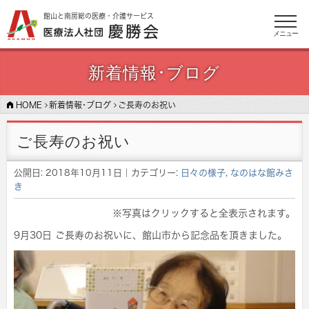
館山と南房総の医療・介護サービス
メニュー
新着情報･ブログ
HOME
新着情報･ブログ
ご長寿のお祝い
ご長寿のお祝い
公開日:
2018年10月11日
｜カテゴリー:
日々の様子
,
なのはな館みさ
き
※写真はクリックすると全表示されます。
9月30日 ご長寿のお祝いに、館山市から記念品を頂きました。