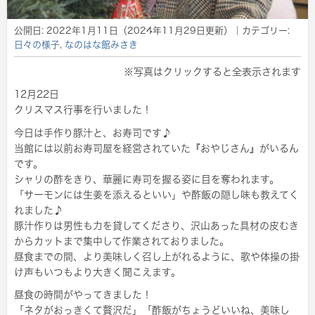
公開日:
2022年1月11日
（
2024年11月29日
更新）
｜カテゴリー:
日々の様子
,
なのはな館みさき
※写真はクリックすると全表示されます
12月22日
クリスマス行事を行いました！
今日は手作り豚汁と、お寿司です♪
当館には以前お寿司屋を経営されていた『おやじさん』がいるん
です。
シャリの酢をきり、華麗に寿司を握る姿に目を奪われます。
「サーモンには生姜を添えるといい」や酢飯の隠し味も教えてく
れました♪
豚汁作りは男性も力を貸してくださり、沢山あった具材の皮むき
からカットまで集中して作業されておりました。
昼食までの間、より美味しく召し上がれるように、歌や体操の掛
け声もいつもより大きく聞こえます。
昼食の時間がやってきました！
「ネタがおっきくて贅沢だ」「酢飯がちょうどいいね、美味し