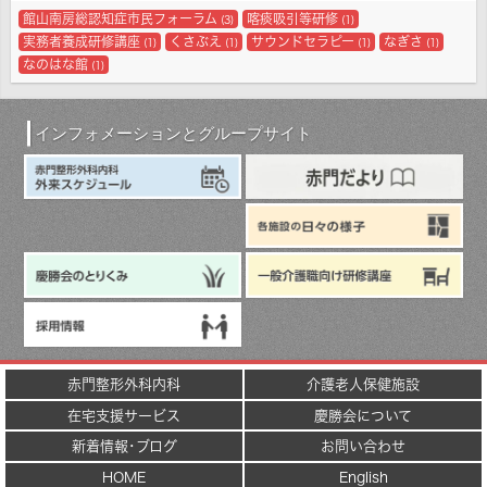
館山南房総認知症市民フォーラム
喀痰吸引等研修
(3)
(1)
実務者養成研修講座
くさぶえ
サウンドセラピー
なぎさ
(1)
(1)
(1)
(1)
なのはな館
(1)
インフォメーションとグループサイト
赤門整形外科内科
介護老人保健施設
在宅支援サービス
慶勝会について
新着情報･ブログ
お問い合わせ
HOME
English