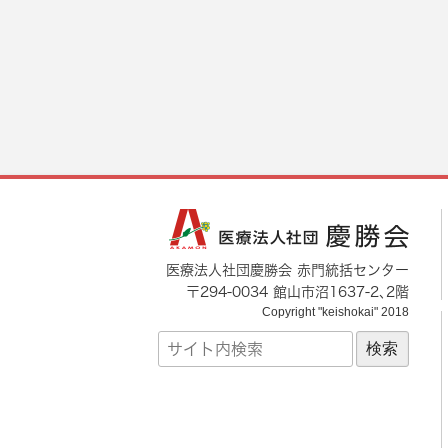
医療法人社団慶勝会 赤門統括センター
〒
294-0034
館山市
沼1637-2
､2階
Copyright "keishokai" 2018
サ
イ
ト
内
検
索