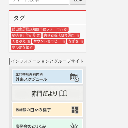
イ
ブ
ト
内
タグ
検
索
館山南房総認知症市民フォーラム
(3)
喀痰吸引等研修
実務者養成研修講座
(1)
(1)
くさぶえ
サウンドセラピー
なぎさ
(1)
(1)
(1)
なのはな館
(1)
インフォメーションとグループサイト