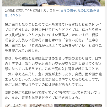
公開日:
2025年4月20日
｜カテゴリー:
日々の様子
,
なのはな館みさ
き
,
イベント
桜が満開となりましたのでご入所されている皆様とお花見ドライ
ブに行きました。数日に分けて行ったドライブは、晴れたり曇っ
たり風が強かったりと変わりやすい天候だったのですが、皆様
咲き誇った美しい桜の花に目を奪われ「きれいだね」「見事な
桜、満開だわ」「春の風が心地よくて気持ちがいいわ」とお花見
を満喫されていました。
春は、冬の寒気と夏の暖気がせめぎ合う季節の変わり目で、日本
の上空では、冷たい空気と暖かい空気が交互に押し寄せてくる状
態になっているそうです。この空気の入れ替えが起こることで、
一気に冷え込んだり、急に気温が上がったり、突然、雨や風が強
まったりといった天気の変化が起こりやすくなるのだそうです。
春が天候が変わりやすいのには理由があるんですね。
満開の桜が風に吹かれて散っていく“桜吹雪”はとてもきれいでし
た。また、来年もお花見ドライブに行きましょう。