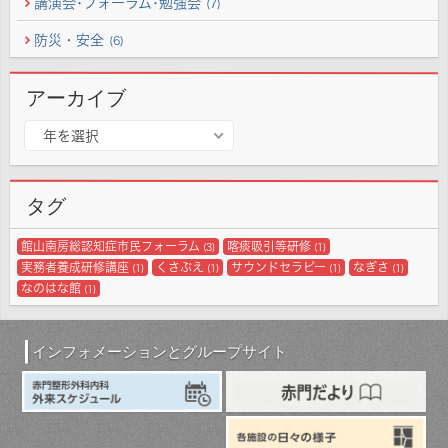
講演会･フォーラム･勉強会
(7)
防災・安全
(6)
アーカイブ
ア
年を選択
ー
カ
イ
タグ
ブ
館山南房総認知症市民フォーラム
喀痰吸引等研修
(3)
(1)
実務者養成研修講座
くさぶえ
サウンドセラピー
なぎさ
(1)
(1)
(1)
(1)
なのはな館
(1)
インフォメーションとグループサイト