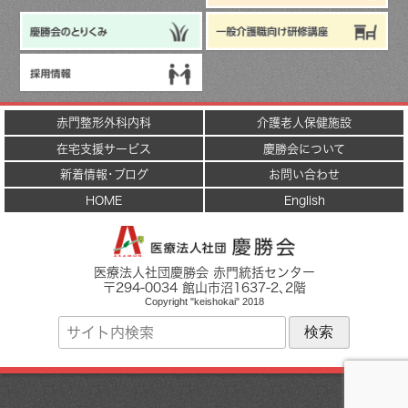
赤門整形外科内科
介護老人保健施設
在宅支援サービス
慶勝会について
新着情報･ブログ
お問い合わせ
HOME
English
医療法人社団慶勝会 赤門統括センター
〒
294-0034
館山市
沼1637-2
､2階
Copyright "keishokai" 2018
サ
イ
ト
内
検
索