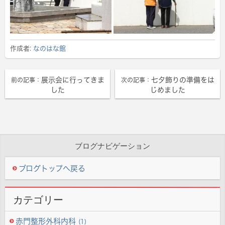
作成者:
なのはな館
展示会に行ってきま
七夕飾りの準備をは
前の記事：
次の記事：
した
じめました
ブログナビゲーション
ブログトップへ戻る
カテゴリー
赤門整形外科内科
(1)