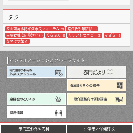
ー
カ
イ
タグ
ブ
館山南房総認知症市民フォーラム
喀痰吸引等研修
(3)
(1)
実務者養成研修講座
くさぶえ
サウンドセラピー
なぎさ
(1)
(1)
(1)
(1)
なのはな館
(1)
インフォメーションとグループサイト
赤門整形外科内科
介護老人保健施設