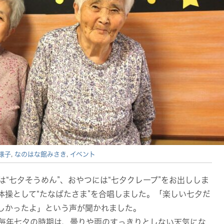
様子
,
なのはな館みさき
,
イベント
“七夕そうめん”、おやつには“七夕クレープ”をお出ししま
体操として“たなばたさま”を合唱しました。「楽しい七夕だ
しかったよ」という声が聞かれました。
毎年七夕の時期は、曇りや雨のすっきりとしない天気にな