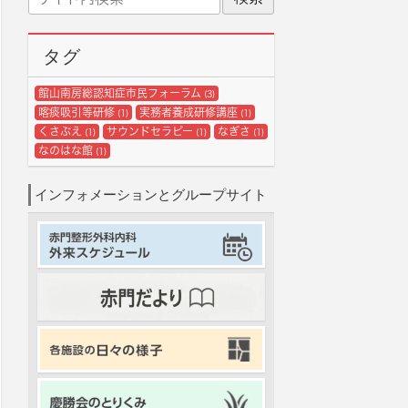
イ
ブ
ト
内
タグ
検
索
館山南房総認知症市民フォーラム
(3)
喀痰吸引等研修
実務者養成研修講座
(1)
(1)
くさぶえ
サウンドセラピー
なぎさ
(1)
(1)
(1)
なのはな館
(1)
インフォメーションとグループサイト