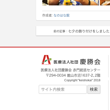
作成者:
なのはな館
七夕の飾り付けをしました
前の記事：
医療法人社団慶勝会 赤門統括センター
〒
294-0034
館山市
沼1637-2
､2階
Copyright "keishokai" 2018
サ
イ
ト
内
検
索