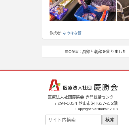
作成者:
なのはな館
風鈴と朝顔を飾りました
前の記事：
医療法人社団慶勝会 赤門統括センター
〒
294-0034
館山市
沼1637-2
､2階
Copyright "keishokai" 2018
サ
イ
ト
内