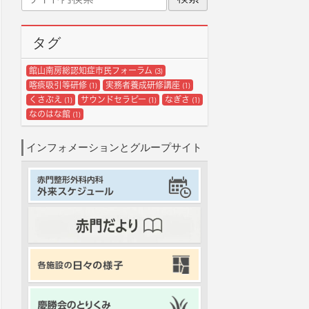
イ
ブ
ト
内
タグ
検
索
館山南房総認知症市民フォーラム
(3)
喀痰吸引等研修
実務者養成研修講座
(1)
(1)
くさぶえ
サウンドセラピー
なぎさ
(1)
(1)
(1)
なのはな館
(1)
インフォメーションとグループサイト