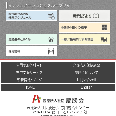
インフォメーションとグループサイト
赤門整形外科内科
介護老人保健施設
在宅支援サービス
慶勝会について
新着情報･ブログ
お問い合わせ
HOME
English
医療法人社団慶勝会 赤門統括センター
〒
294-0034
館山市
沼1637-2
､2階