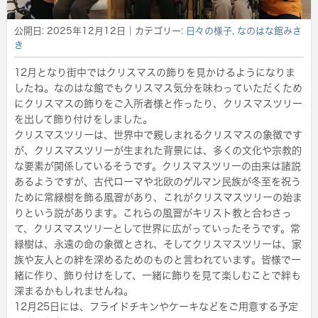
公開日:
2025年12月12日
｜カテゴリー:
日々の様子
,
なのはな館みさ
き
12月となり街中ではクリスマスの飾りを見かけるようになりま
したね。なのはな館でもクリスマス気分を味わっていただくため
にクリスマスの飾りをご入所者様と作ったり、クリスマスツリー
を出して飾り付けをしました。
クリスマスツリーは、世界中で親しまれるクリスマスの象徴です
が、クリスマスツリーが生まれた背景には、多くの文化や宗教的
な要素が関係しているそうです。クリスマスツリーの由来は諸説
あるようですが、古代ローマや北欧のゲルマン民族が冬至を祝う
ために常緑樹を飾る風習があり、これがクリスマスツリーの始ま
りという説があります。これらの風習がキリスト教と合わさっ
て、クリスマスツリーとして世界に広がっていったそうです。常
緑樹は、永遠の命の象徴とされ、そしてクリスマスツリーは、家
族や友人との絆を深めるためのものと言われています。皆様で一
緒に作り、飾り付けをして、一緒に飾りを見て楽しむことで絆も
深まるかもしれませんね。
12月25日には、フライドチキンやケーキなどをご用意する予定