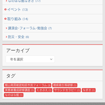
なのはな館なぎさ
(77)
イベント
(13)
取り組み
(14)
講演会･フォーラム･勉強会
(7)
防災・安全
(6)
アーカイブ
ア
年を選択
ー
カ
イ
タグ
ブ
館山南房総認知症市民フォーラム
喀痰吸引等研修
(3)
(1)
実務者養成研修講座
くさぶえ
サウンドセラピー
なぎさ
(1)
(1)
(1)
(1)
なのはな館
(1)