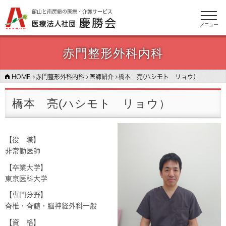
館山と南房総の医療・介護サービス
メニュー
赤門整形外科内科
HOME
赤門整形外科内科
医師紹介
橋本 亮(ハシモト リョウ）
橋本 亮(ハシモト リョウ）
【役 職】
非常勤医師
【卒業大学】
東京医科大学
【専門分野】
脊椎・脊髄・脳神経外科一般
【資 格】