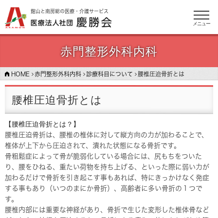
館山と南房総の医療・介護サービス
メニュー
赤門整形外科内科
HOME
赤門整形外科内科
診療科目について
腰椎圧迫骨折とは
腰椎圧迫骨折とは
【腰椎圧迫骨折とは？】
腰椎圧迫骨折は、腰椎の椎体に対して縦方向の力が加わることで、
椎体が上下から圧迫されて、潰れた状態になる骨折です。
骨粗鬆症によって骨が脆弱化している場合には、尻もちをついた
り、腰をひねる、重たい荷物を持ち上げる、といった際に弱い力が
加わるだけで骨折を引き起こす事もあれば、特にきっかけなく発症
する事もあり（いつのまにか骨折）、高齢者に多い骨折の１つで
す。
腰椎内部には重要な神経があり、骨折で生じた変形した椎体骨など