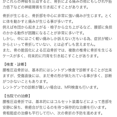
がこれらの神経を圧迫すると、骨折による痛みの他にもしびれや筋
力低下などの神経障害を引き起こすことがあります。
骨折が生じると、骨折部を中心に非常に強い痛みが生じます。とく
に体を動かすと痛みが生じる事が多いです。
例えば布団から起き上がる・椅子から立ち上がるなど、腰部に負担
のかかる動作が困難になることが非常に多いです。
しかし、中にはごく軽い痛みしか訴えない方もいる為、症状が軽い
からといって骨折していない、とは必ずしも言えません。
また、骨の脆弱化による圧迫骨折では、複数の椎骨に骨折を生じる
ケースが多く、将来的に円背を引き起こすことがあります。
【検査・診断】
腰椎圧迫骨折は、基本的にはレントゲン検査で診断することが出来
ますが、受傷直後には、まだ骨の形が保たれている事が多く、診断
がつかないこともあります。
レントゲンでの診断が難しい場合は、MRI検査も行います。
【当院での治療】
腰椎圧迫骨折では、基本的にはコルセット装着などによって患部を
安静に保ち、骨癒合が生じるのを待つ保存的な治療を行います。
骨粗鬆症の治療も平行して行い、次の骨折の予防を進めます。