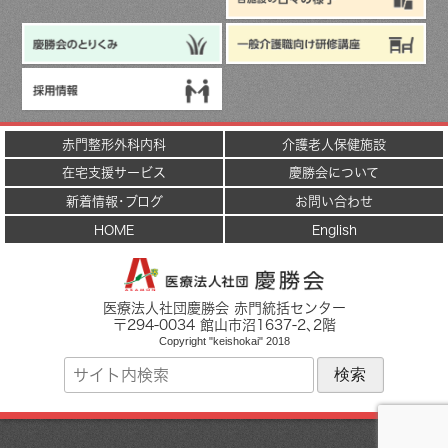
赤門整形外科内科
介護老人保健施設
在宅支援サービス
慶勝会について
新着情報･ブログ
お問い合わせ
HOME
English
医療法人社団慶勝会 赤門統括センター
〒
294-0034
館山市
沼1637-2
､2階
Copyright "keishokai" 2018
サ
イ
ト
内
検
索