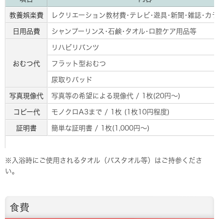
教養娯楽費
レクリエーション教材費･テレビ･遊具･新聞･雑誌･カ
日用品費
シャンプーリンス･石鹸･タオル･ロ腔ケア用品等
リハビリパンツ
おむつ代
フラット型おむつ
尿取りパッド
写真現像代
写真等の希望による現像代 / 1枚(20円～)
コピー代
モノクロA3まで / 1枚 (1枚10円程度)
証明書
簡単な証明書 / 1枚(1,000円～)
※入浴時にご使用されるタオル（バスタオル等）はご持参くださ
い。
食費