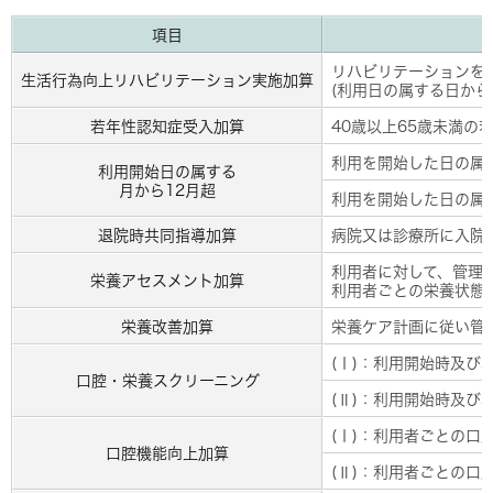
項目
リハビリテーションを
生活行為向上リハビリテーション実施加算
(利用日の属する日から
若年性認知症受入加算
40歳以上65歳未満の
利用を開始した日の属
利用開始日の属する
月から12月超
利用を開始した日の属
退院時共同指導加算
病院又は診療所に入院
利用者に対して、管理
栄養アセスメント加算
利用者ごとの栄養状態等
栄養改善加算
栄養ケア計画に従い管
(Ⅰ)：利用開始時及び
口腔・栄養スクリーニング
(Ⅱ)：利用開始時及び
(Ⅰ)：利用者ごとの
口腔機能向上加算
(Ⅱ)：利用者ごとの口