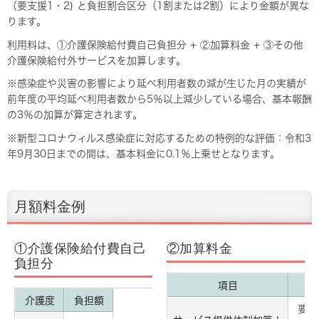
（要支援1・2) と負担割合区分（1割または2割）により金額が異な
ります。
利用料は、①介護保険給付費自己負担分 + ②加算料金 + ③その他
介護保険給付外サービスを加算します。
※感染症や災害の影響により延べ利用者数の減が生じた月の実績が
前年度の平均延べ利用者数から5％以上減少している場合、基本報酬
の3％の加算が算定されます。
※新型コロナウィルス感染症に対応するための特例的な評価：令和3
年9月30日までの間は、基本料金に0.1％上乗せとなります。
月額料金例
①介護保険給付費自己
②加算料金
負担分
項目
介護度
負担額
要支援