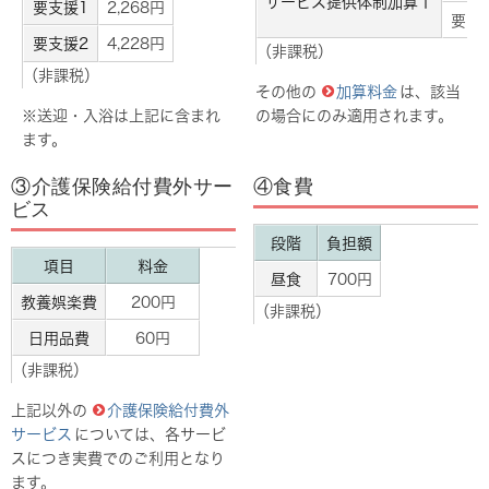
サービス提供体制加算Ⅰ
要支援1
2,268円
要支援
要支援2
4,228円
（非課税）
（非課税）
その他の
加算料金
は、該当
※送迎・入浴は上記に含まれ
の場合にのみ適用されます。
ます。
③介護保険給付費外サー
④食費
ビス
段階
負担額
項目
料金
昼食
700円
教養娯楽費
200円
（非課税）
日用品費
60円
（非課税）
上記以外の
介護保険給付費外
サービス
については、各サービ
スにつき実費でのご利用となり
ます。