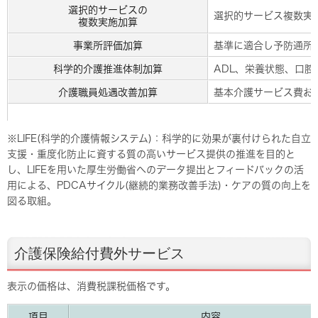
選択的サービスの
選択的サービス複数実
複数実施加算
事業所評価加算
基準に適合し予防通所
科学的介護推進体制加算
ADL、栄養状態、口腔
介護職員処遇改善加算
基本介護サービス費およ
※LIFE(科学的介護情報システム)：科学的に効果が裏付けられた自立
支援・重度化防止に資する質の高いサービス提供の推進を目的と
し、LIFEを用いた厚生労働省へのデータ提出とフィードバックの活
用による、PDCAサイクル(継続的業務改善手法)・ケアの質の向上を
図る取組。
介護保険給付費外サービス
表示の価格は、消費税課税価格です。
項目
内容