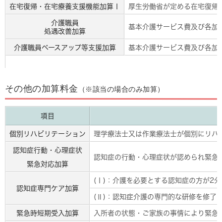
在宅復帰・在宅療養支援機能加算Ⅰ
厚生労働省が定める在宅復帰
介護職員
基本介護サービス費及び各加算
処遇改善加算
介護職員ベースアップ等支援加算
基本介護サービス費及び各加算
その他の加算料金
（※該当の場合のみ加算）
項目
個別リハビリテーション
理学療法士又は作業療法士が個別にリハ
認知症行動・心理症状
認知症の行動・心理症状が認められ緊急
緊急対応加算
(Ⅰ)：介護を必要とする認知症の方が2
認知症専門ケア加算
(Ⅱ)：認知症介護の専門的な研修を修了
緊急時短期受入加算
入所者の状態・ご家族の事情により緊急入