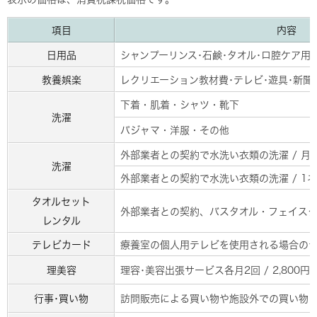
項目
内容
日用品
シャンプーリンス･石鹸･タオル･ロ腔ケア用
教養娯楽
レクリエーション教材費･テレビ･遊具･新聞
下着・肌着・シャツ・靴下
洗濯
パジャマ・洋服・その他
外部業者との契約で水洗い衣類の洗濯 / 月額5
洗濯
外部業者との契約で水洗い衣類の洗濯 / 1ネ
タオルセット
外部業者との契約、バスタオル・フェイスタオ
レンタル
テレビカード
療養室の個人用テレビを使用される場合のテレビカ
理美容
理容･美容出張サービス各月2回 / 2,800円〜
行事･買い物
訪問販売による買い物や施設外での買い物