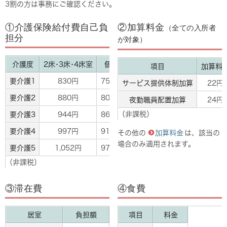
3割の方は事務にご確認ください。
①介護保険給付費自己負
②加算料金
（全ての入所者
担分
が対象）
介護度
2床･3床･4床室
個室
項目
加算料
要介護1
830円
753円
サービス提供体制加算
22円
要介護2
880円
801円
夜勤職員配置加算
24円
（非課税）
要介護3
944円
864円
要介護4
997円
918円
その他の
加算料金
は、該当の
場合のみ適用されます。
要介護5
1,052円
971円
（非課税）
③滞在費
④食費
居室
負担額
項目
料金