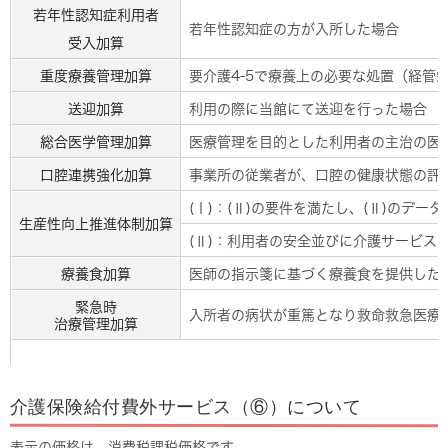
若年性認知症利用者
若年性認知症の方が入所した場合
受入加算
重度療養管理加算
要介護4-5で療養上の必要な処置（経管
送迎加算
利用の際に当館にて送迎を行った場合
総合医学管理加算
医療管理を目的とした利用者の主治の医
口腔連携強化加算
事業所の従業者が、口腔の健康状態の評
(Ⅰ)：(Ⅱ)の要件を満たし、(Ⅱ)の
生産性向上推進体制加算
(Ⅱ)：利用者の安全並びに介護サービ
療養食加算
医師の指示箋に基づく療養食を提供した場
緊急時
入所者の病状が重篤となり救命救急医療
治療管理加算
介護保険給付費外サービス（⑥）について
表示の価格は、消費税課税価格です。