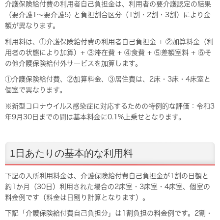
介護保険給付費の利用者自己負担金は、利用者の要介護認定の結果
（要介護1〜要介護5) と負担割合区分（1割・2割・3割）により金
額が異なります。
利用料は、①介護保険給付費の利用者自己負担金 + ②加算料金（利
用者の状態により加算）+ ③滞在費 + ④食費 + ⑤差額室料 + ⑥そ
の他介護保険給付外サービスを加算します。
①介護保険給付費、②加算料金、③居住費は、2床・3床・4床室と
個室で異なります。
※新型コロナウイルス感染症に対応するための特例的な評価：令和3
年9月30日までの間は基本料金に0.1%上乗せとなります。
1日あたりの基本的な利用料
下記の入所利用料金は、介護保険給付費自己負担金が1割の日額と
約1か月（30日）利用された場合の2床室・3床室・4床室、個室の
料金例です（料金は日割り計算となります）。
下記「介護保険給付費自己負担分」は1割負担の料金例です。2割・