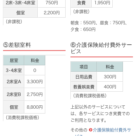
2床･3床･4床室
750円
食費
1,950円
（非課税）
個室
2,200円
（非課税）
朝食：550円、昼食：750円、
夕食：650円
⑤差額室料
⑥介護保険給付費外サー
ビス
居室
料金
項目
料金
3･4床室
0
日用品費
300円
2床室A
3,300円
教養娯楽費
400円
2床室B
2,750円
（消費税課税価格）
上記以外のサービスについて
個室
8,800円
は、各サービスにつき実費での
（消費税課税価格）
ご利用となります。
その他の
介護保険給付費外サ